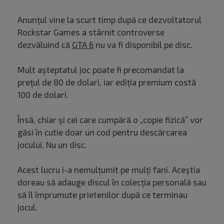
Anunțul vine la scurt timp după ce dezvoltatorul
Rockstar Games a stârnit controverse
dezvăluind că
GTA 6
nu va fi disponibil pe disc.
Mult așteptatul joc poate fi precomandat la
prețul de 80 de dolari, iar ediția premium costă
100 de dolari.
Însă, chiar și cei care cumpără o „copie fizică” vor
găsi în cutie doar un cod pentru descărcarea
jocului. Nu un disc.
Acest lucru i-a nemulțumit pe mulți fani. Aceștia
doreau să adauge discul în colecția personală sau
să îl împrumute prietenilor după ce terminau
jocul.