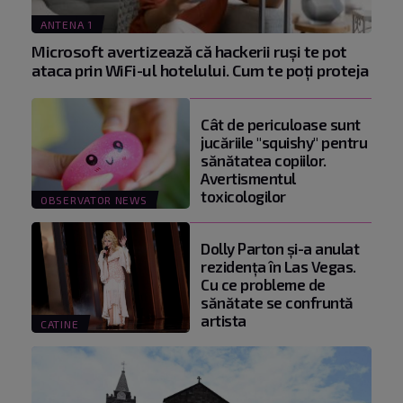
ANTENA 1
Microsoft avertizează că hackerii ruși te pot
ataca prin WiFi-ul hotelului. Cum te poți proteja
Cât de periculoase sunt
jucăriile "squishy" pentru
sănătatea copiilor.
Avertismentul
toxicologilor
OBSERVATOR NEWS
Dolly Parton și-a anulat
rezidența în Las Vegas.
Cu ce probleme de
sănătate se confruntă
artista
CATINE