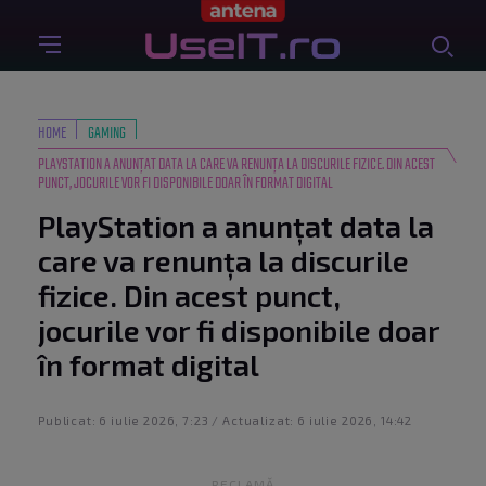
HOME
GAMING
PLAYSTATION A ANUNȚAT DATA LA CARE VA RENUNȚA LA DISCURILE FIZICE. DIN ACEST
PUNCT, JOCURILE VOR FI DISPONIBILE DOAR ÎN FORMAT DIGITAL
PlayStation a anunțat data la
care va renunța la discurile
fizice. Din acest punct,
jocurile vor fi disponibile doar
în format digital
Publicat: 6 iulie 2026, 7:23 / Actualizat: 6 iulie 2026, 14:42
RECLAMĂ