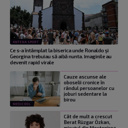
ANTENA SPORT
Ce s-a întâmplat la biserica unde Ronaldo şi
Georgina trebuiau să aibă nunta. Imaginile au
devenit rapid virale
Cauze ascunse ale
oboselii cronice în
rândul persoanelor cu
joburi sedentare la
birou
MEDICOOL
Cât de mult a crescut
Berat Rüzgar Özkan,
micuțul din Moștenirea.