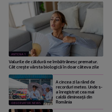
ANTENA 1
Valurile de căldură ne îmbătrânesc prematur.
Cât crește vârsta biologică în doar câteva zile
A cincea zi la rând de
recorduri meteo. Unde s-
a înregistrat cea mai
caldă dimineață din
România
OBSERVATOR NEWS