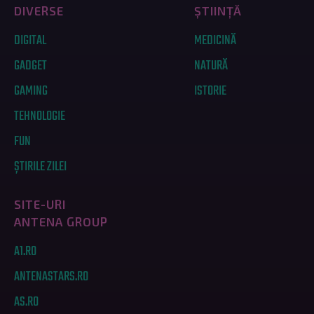
DIVERSE
ȘTIINȚĂ
DIGITAL
MEDICINĂ
GADGET
NATURĂ
GAMING
ISTORIE
TEHNOLOGIE
FUN
ȘTIRILE ZILEI
SITE-URI
ANTENA GROUP
A1.RO
ANTENASTARS.RO
AS.RO