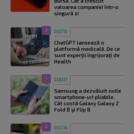
bursă. Cât a crescut
valoarea companiei într-o
singură zi
3
DIGITAL
ChatGPT lansează o
platformă medicală. De ce
sunt experții îngrijorați de
Health
4
GADGET
Samsung a dezvăluit noile
smartphone-uri pliabile.
Cât costă Galaxy Galaxy Z
Fold 8 și Flip 8
5
DIGITAL