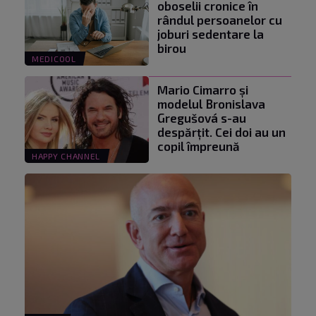
oboselii cronice în
rândul persoanelor cu
joburi sedentare la
birou
MEDICOOL
Mario Cimarro și
modelul Bronislava
Gregušová s-au
despărțit. Cei doi au un
copil împreună
HAPPY CHANNEL