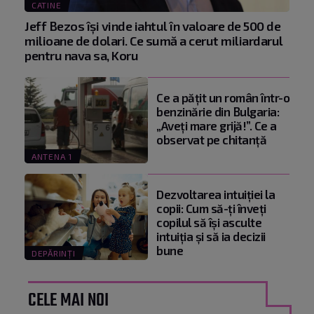
CATINE
Jeff Bezos își vinde iahtul în valoare de 500 de
milioane de dolari. Ce sumă a cerut miliardarul
pentru nava sa, Koru
Ce a pățit un român într-o
benzinărie din Bulgaria:
„Aveți mare grijă!”. Ce a
observat pe chitanță
ANTENA 1
Dezvoltarea intuiției la
copii: Cum să-ți înveți
copilul să își asculte
intuiția și să ia decizii
bune
DEPĂRINȚI
CELE MAI NOI