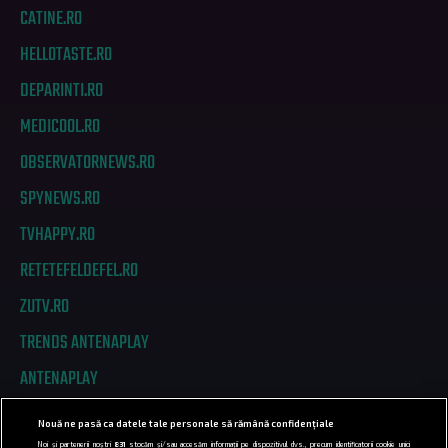
CATINE.RO
HELLOTASTE.RO
DEPARINTI.RO
MEDICOOL.RO
OBSERVATORNEWS.RO
SPYNEWS.RO
TVHAPPY.RO
RETETEFELDEFEL.RO
ZUTV.RO
TRENDS ANTENAPLAY
ANTENAPLAY
Nouă ne pasă ca datele tale personale să rămână confidențiale
PRIVACY
Noi și partenerii noștri
831
stocăm și/sau accesăm informații pe dispozitivul dvs., precum identificatorii cookie unici