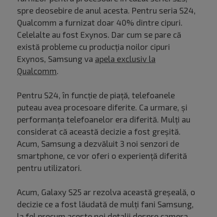
spre deosebire de anul acesta. Pentru seria S24,
Qualcomm a furnizat doar 40% dintre cipuri.
Celelalte au fost Exynos. Dar cum se pare că
există probleme cu producția noilor cipuri
Exynos, Samsung va
apela exclusiv la
Qualcomm
.
Pentru S24, în funcție de piață, telefoanele
puteau avea procesoare diferite. Ca urmare, și
performanța telefoanelor era diferită. Mulți au
considerat că această decizie a fost greșită.
Acum, Samsung a dezvăluit 3 noi senzori de
smartphone, ce vor oferi o experiență diferită
pentru utilizatori.
Acum, Galaxy S25 ar rezolva această greșeală, o
decizie ce a fost lăudată de mulți fani Samsung,
la fel precum aceste noi detalii despre camera