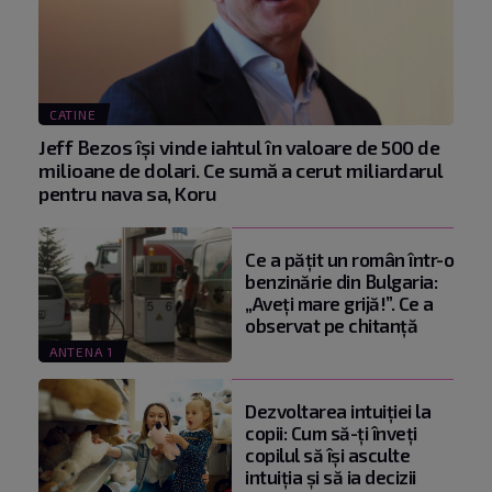
CATINE
Jeff Bezos își vinde iahtul în valoare de 500 de
milioane de dolari. Ce sumă a cerut miliardarul
pentru nava sa, Koru
Ce a pățit un român într-o
benzinărie din Bulgaria:
„Aveți mare grijă!”. Ce a
observat pe chitanță
ANTENA 1
Dezvoltarea intuiției la
copii: Cum să-ți înveți
copilul să își asculte
intuiția și să ia decizii