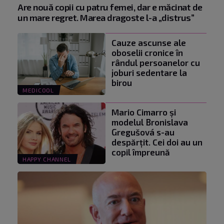
Are nouă copii cu patru femei, dar e măcinat de
un mare regret. Marea dragoste l-a „distrus”
Cauze ascunse ale
oboselii cronice în
rândul persoanelor cu
joburi sedentare la
birou
MEDICOOL
Mario Cimarro și
modelul Bronislava
Gregušová s-au
despărțit. Cei doi au un
copil împreună
HAPPY CHANNEL