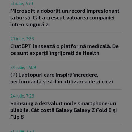
31 iulie, 7:30
Microsoft a doborât un record impresionant
la bursă. Cât a crescut valoarea companiei
într-o singură zi
27 iulie, 7:23
ChatGPT lansează o platformă medicală. De
ce sunt experții îngrijorați de Health
24 iulie, 17:09
(P) Laptopuri care inspiră încredere,
performanță și stil în utilizarea de zi cu zi
24 iulie, 7:23
Samsung a dezvăluit noile smartphone-uri
pliabile. Cât costă Galaxy Galaxy Z Fold 8 și
Flip 8
20 iulie, 7:23