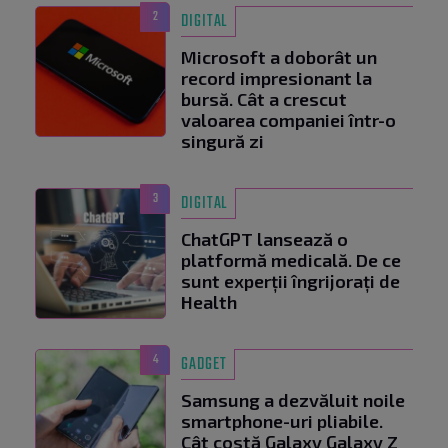
2
DIGITAL
Microsoft a doborât un
record impresionant la
bursă. Cât a crescut
valoarea companiei într-o
singură zi
3
DIGITAL
ChatGPT lansează o
platformă medicală. De ce
sunt experții îngrijorați de
Health
4
GADGET
Samsung a dezvăluit noile
smartphone-uri pliabile.
Cât costă Galaxy Galaxy Z