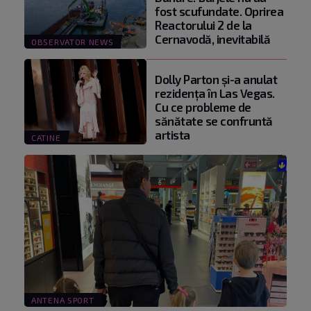
fost scufundate. Oprirea
Reactorului 2 de la
Cernavodă, inevitabilă
OBSERVATOR NEWS
Dolly Parton și-a anulat
rezidența în Las Vegas.
Cu ce probleme de
sănătate se confruntă
artista
CATINE
ANTENA SPORT