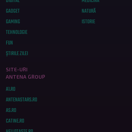
DIGITAL
MEDICINĂ
GADGET
NATURĂ
GAMING
ISTORIE
TEHNOLOGIE
FUN
ȘTIRILE ZILEI
SITE-URI
ANTENA GROUP
A1.RO
ANTENASTARS.RO
AS.RO
CATINE.RO
HELLOTASTE.RO