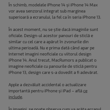
În schimb, modelele iPhone 14 și iPhone 14 Max
vor avea senzorul integrat sub marginea
superioară a ecranului, la fel ca în seria iPhone 13.
În acest moment, nu se știe dacă imaginile sunt
oficiale. Design-ul acestor panouri de sticlă e
similar cu cel care a apărut în zvonurile din
ultima perioadă. Nu e prima dată când apar pe
Internet imagini neoficiale cu viitorul design
iPhone 14. Anul trecut, MacRumors a publicat o
imagine neoficiale cu panourile de sticlă pentru
iPhone 13, design care s-a dovedit a fi adevărat.
Apple a dezvăluit accidental o actualizare
importantă pentru iPhone și iPad – află
ce
include
.
În imagini, se poate observa cum va arăta ecranul