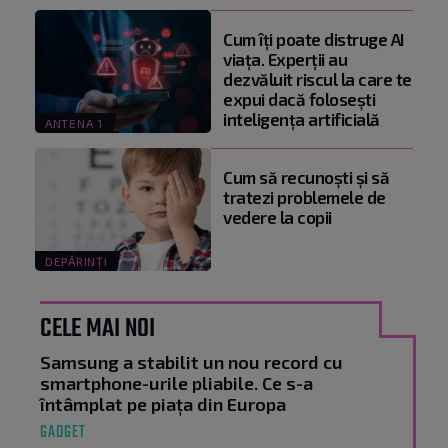
Cum îți poate distruge AI
viața. Experții au
dezvăluit riscul la care te
expui dacă folosești
inteligența artificială
ANTENA 1
Cum să recunoști și să
tratezi problemele de
vedere la copii
DEPĂRINȚI
CELE MAI NOI
Samsung a stabilit un nou record cu
smartphone-urile pliabile. Ce s-a
întâmplat pe piața din Europa
GADGET