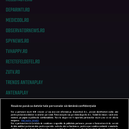
DEPARINTI.RO
MEDICOOL.RO
OBSERVATORNEWS.RO
SPYNEWS.RO
TVHAPPY.RO
RETETEFELDEFEL.RO
ZUTV.RO
TRENDS ANTENAPLAY
ANTENAPLAY
Nouă ne pasă ca datele tale personale să rămână confidențiale
PRIVACY
Noi și partenerii noștri
831
stocăm și/sau accesăm informații pe dispozitivul dvs., precum identificatorii cookie unici
pentru prelucrarea datelor cu caracter personal. Puteți accepta sau gestiona alegerile dvs. făcând clic mai jos sau în orice
moment, pe pagina cu politica de confidențialitate. Aceste alegeri vor fi raportate partenerilor noștri și nu vă vor afecta
COD DEONTOLOGIC
navigarea.
Mai multe detalii
Noi si partenerii nostri (retelele de socializare si agentiile de publicitate partenere, precum si furnizorii nostri de servicii
de date analitice) prelucram date pentru a permite website-ului sa functioneze, pentru a personaliza continutul si anunturile
publicitare afisate in functie de interesele si/sau profilul dvs., pentru a va oferi functionalitati aferente retelelor de