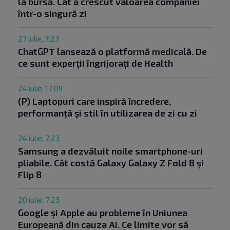
la bursă. Cât a crescut valoarea companiei
într-o singură zi
27 iulie, 7:23
ChatGPT lansează o platformă medicală. De
ce sunt experții îngrijorați de Health
24 iulie, 17:09
(P) Laptopuri care inspiră încredere,
performanță și stil în utilizarea de zi cu zi
24 iulie, 7:23
Samsung a dezvăluit noile smartphone-uri
pliabile. Cât costă Galaxy Galaxy Z Fold 8 și
Flip 8
20 iulie, 7:23
Google și Apple au probleme în Uniunea
Europeană din cauza AI. Ce limite vor să