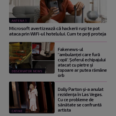
ANTENA 1
Microsoft avertizează că hackerii ruși te pot
ataca prin WiFi-ul hotelului. Cum te poți proteja
Fakenews-ul
"ambulanţei care fură
copii". Şoferul echipajului
atacat cu pietre şi
topoare ar putea rămâne
OBSERVATOR NEWS
orb
Dolly Parton și-a anulat
rezidența în Las Vegas.
Cu ce probleme de
sănătate se confruntă
artista
CATINE