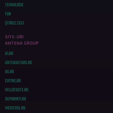
TEHNOLOGIE
FUN
ȘTIRILE ZILEI
SITE-URI
ANTENA GROUP
A1.RO
ANTENASTARS.RO
AS.RO
CATINE.RO
HELLOTASTE.RO
DEPARINTI.RO
MEDICOOL.RO