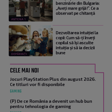
benzinărie din Bulgaria:
„Aveți mare grijă!”. Ce a
observat pe chitanță
ANTENA 1
Dezvoltarea intuiției la
copii: Cum să-ți înveți
copilul să își asculte
intuiția și să ia decizii
bune
DEPĂRINȚI
CELE MAI NOI
Jocuri PlayStation Plus din august 2026.
Ce titluri vor fi disponibile
GAMING
(P) De ce România a devenit un hub bun
pentru tehnologia de gaming