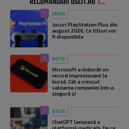
RECOMANDĂRI USEIT.RO
1
GAMING
Jocuri PlayStation Plus din
august 2026. Ce titluri vor
fi disponibile
2
DIGITAL
Microsoft a doborât un
record impresionant la
bursă. Cât a crescut
valoarea companiei într-o
singură zi
3
DIGITAL
ChatGPT lansează o
platformă medicală. De ce