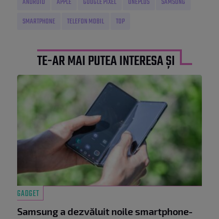
ANDROID
APPLE
GOOGLE PIXEL
ONEPLUS
SAMSUNG
SMARTPHONE
TELEFON MOBIL
TOP
TE-AR MAI PUTEA INTERESA ȘI
GADGET
Samsung a dezvăluit noile smartphone-