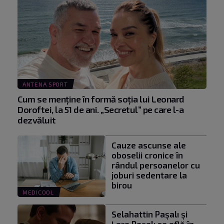
ANTENA SPORT
Cum se menţine în formă soţia lui Leonard
Doroftei, la 51 de ani. „Secretul” pe care l-a
dezvăluit
Cauze ascunse ale
oboselii cronice în
rândul persoanelor cu
joburi sedentare la
birou
MEDICOOL
Selahattin Paşalı și
Lara Paşalı se află în