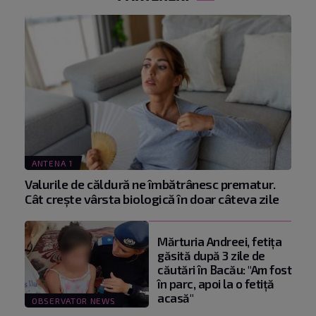
ANTENA 1
Valurile de căldură ne îmbătrânesc prematur.
Cât crește vârsta biologică în doar câteva zile
Mărturia Andreei, fetiţa
găsită după 3 zile de
căutări în Bacău: "Am fost
în parc, apoi la o fetiţă
acasă"
OBSERVATOR NEWS