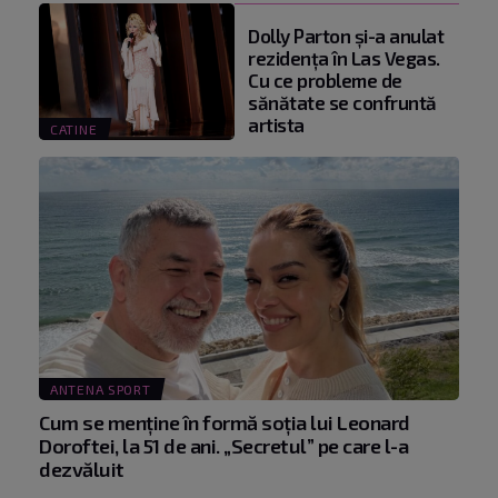
Dolly Parton și-a anulat
rezidența în Las Vegas.
Cu ce probleme de
sănătate se confruntă
artista
CATINE
ANTENA SPORT
Cum se menţine în formă soţia lui Leonard
Doroftei, la 51 de ani. „Secretul” pe care l-a
dezvăluit