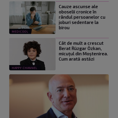
Cauze ascunse ale
oboselii cronice în
rândul persoanelor cu
joburi sedentare la
birou
MEDICOOL
Cât de mult a crescut
Berat Rüzgar Özkan,
micuțul din Moștenirea.
Cum arată astăzi
HAPPY CHANNEL