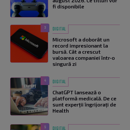
august 2026. Ce titluri vor
fi disponibile
3
DIGITAL
Microsoft a doborât un
record impresionant la
bursă. Cât a crescut
valoarea companiei într-o
singură zi
4
DIGITAL
ChatGPT lansează o
platformă medicală. De ce
sunt experții îngrijorați de
Health
5
DIGITAL