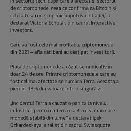
în sectorul tech, după care a afectat și sectorul
de criptomonede, ceea ce confirmă că Bitcoin și
celelalte au un scop mic împotriva inflației,” a
declarat Victoria Scholar, din cadrul Interactive
Investors.
Care au fost cele mai profitable criptomonede
din 2021 – află
câți bani au câștigat investitorii
.
Piața de criptomonede a căzut semnificativ în
doar 24 de ore. Printre criptomonedele care au
fost cel mai afectate se numără Terra. Aceasta a
pierdut 98% din valoare într-o singură zi.
„Incidentul Terra a cauzat o panică la nivelul
industriei, pentru că Terra e a 3-a cea mai mare
monedă stabilă din lume,” a declarat Ipek
Ozkardeskaya, analist din cadrul Swissquote