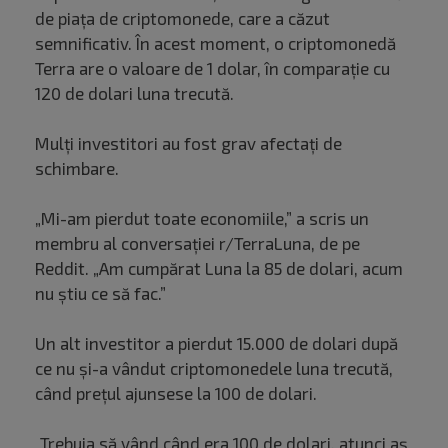
de piața de criptomonede, care a căzut
semnificativ. În acest moment, o criptomonedă
Terra are o valoare de 1 dolar, în comparație cu
120 de dolari luna trecută.
Mulți investitori au fost grav afectați de
schimbare.
„Mi-am pierdut toate economiile,” a scris un
membru al conversației r/TerraLuna, de pe
Reddit. „Am cumpărat Luna la 85 de dolari, acum
nu știu ce să fac.”
Un alt investitor a pierdut 15.000 de dolari după
ce nu și-a vândut criptomonedele luna trecută,
când prețul ajunsese la 100 de dolari.
„Trebuia să vând când era 100 de dolari, atunci aș