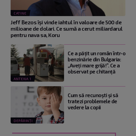
CATINE
Jeff Bezos își vinde iahtul în valoare de 500 de
milioane de dolari. Ce sumă a cerut miliardarul
pentru nava sa, Koru
Ce a pățit un român într-o
benzinărie din Bulgaria:
„Aveți mare grijă!”. Ce a
observat pe chitanță
ANTENA 1
Cum să recunoști și să
tratezi problemele de
vedere la copii
DEPĂRINȚI