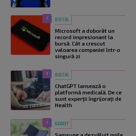
2
DIGITAL
Microsoft a doborât un
record impresionant la
bursă. Cât a crescut
valoarea companiei într-o
singură zi
3
DIGITAL
ChatGPT lansează o
platformă medicală. De ce
sunt experții îngrijorați de
Health
4
GADGET
Samsung a dezvăluit noile