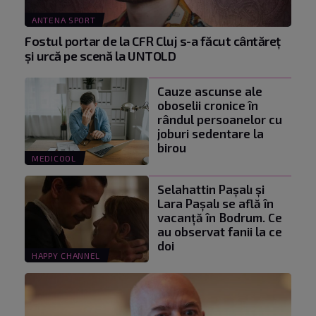
ANTENA SPORT
Fostul portar de la CFR Cluj s-a făcut cântăreţ
şi urcă pe scenă la UNTOLD
Cauze ascunse ale
oboselii cronice în
rândul persoanelor cu
joburi sedentare la
birou
MEDICOOL
Selahattin Paşalı și
Lara Paşalı se află în
vacanță în Bodrum. Ce
au observat fanii la ce
doi
HAPPY CHANNEL