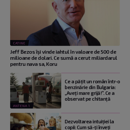
CATINE
Jeff Bezos își vinde iahtul în valoare de 500 de
milioane de dolari. Ce sumă a cerut miliardarul
pentru nava sa, Koru
Ce a pățit un român într-o
benzinărie din Bulgaria:
„Aveți mare grijă!”. Ce a
observat pe chitanță
ANTENA 1
Dezvoltarea intuiției la
copii: Cum să-ți înveți