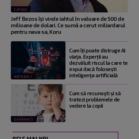
CATINE
Jeff Bezos își vinde iahtul în valoare de 500 de
milioane de dolari. Ce sumă a cerut miliardarul
pentru nava sa, Koru
Cum îți poate distruge AI
viața. Experții au
dezvăluit riscul la care te
expui dacă folosești
inteligența artificială
ANTENA 1
Cum să recunoști și să
tratezi problemele de
vedere la copii
DEPĂRINȚI