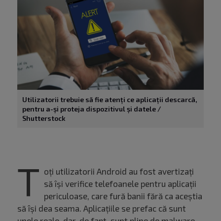
Utilizatorii trebuie să fie atenți ce aplicații descarcă,
pentru a-și proteja dispozitivul și datele /
Shutterstock
T
oți utilizatorii Android au fost avertizați
să își verifice telefoanele pentru aplicații
periculoase, care fură banii fără ca aceștia
să își dea seama. Aplicațiile se prefac că sunt
unele reale, dar, de fapt, sunt pline de malware.