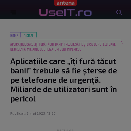
HOME
DIGITAL
APLICAȚIILE CARE „ÎȚI FURĂ TĂCUT BANII” TREBUIE SĂ FIE ȘTERSE DE PE TELEFOANE
DE URGENȚĂ. MILIARDE DE UTILIZATORI SUNT ÎN PERICOL
Aplicațiile care „îți fură tăcut
banii” trebuie să fie șterse de
pe telefoane de urgență.
Miliarde de utilizatori sunt în
pericol
Publicat: 8 mai 2023, 12:37
RECLAMĂ