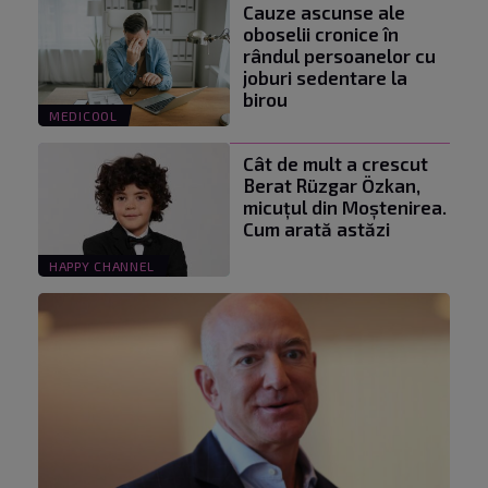
Cauze ascunse ale
oboselii cronice în
rândul persoanelor cu
joburi sedentare la
birou
MEDICOOL
Cât de mult a crescut
Berat Rüzgar Özkan,
micuțul din Moștenirea.
Cum arată astăzi
HAPPY CHANNEL