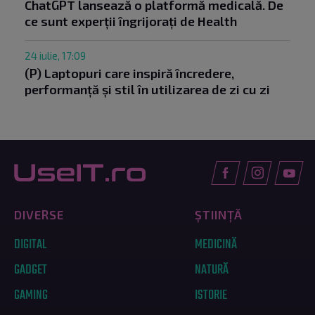
ChatGPT lansează o platformă medicală. De
ce sunt experții îngrijorați de Health
24 iulie, 17:09
(P) Laptopuri care inspiră încredere,
performanță și stil în utilizarea de zi cu zi
DIVERSE
ȘTIINȚĂ
DIGITAL
MEDICINĂ
GADGET
NATURĂ
GAMING
ISTORIE