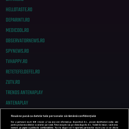
HELLOTASTE.RO
DEPARINTI.RO
MEDICOOL.RO
OBSERVATORNEWS.RO
SPYNEWS.RO
TVHAPPY.RO
RETETEFELDEFEL.RO
ZUTV.RO
TRENDS ANTENAPLAY
ANTENAPLAY
Nouă ne pasă ca datele tale personale să rămână confidențiale
PRIVACY
Noi și partenerii noștri
831
stocăm și/sau accesăm informații pe dispozitivul dvs., precum identificatorii cookie unici
pentru prelucrarea datelor cu caracter personal. Puteți accepta sau gestiona alegerile dvs. făcând clic mai jos sau în orice
moment, pe pagina cu politica de confidențialitate. Aceste alegeri vor fi raportate partenerilor noștri și nu vă vor afecta