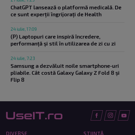
ChatGPT lansează o platformă medicală. De
ce sunt experții îngrijorați de Health
24 iulie, 17:09
(P) Laptopuri care inspiră încredere,
performanță și stil în utilizarea de zi cu zi
24 iulie, 7:23
Samsung a dezvăluit noile smartphone-uri
pliabile. Cât costă Galaxy Galaxy Z Fold 8 și
Flip 8
DIVERSE
ȘTIINȚĂ