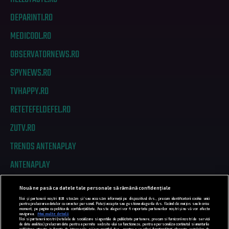
DEPARINTI.RO
MEDICOOL.RO
OBSERVATORNEWS.RO
SPYNEWS.RO
TVHAPPY.RO
RETETEFELDEFEL.RO
ZUTV.RO
TRENDS ANTENAPLAY
ANTENAPLAY
Nouă ne pasă ca datele tale personale să rămână confidențiale
PRIVACY
Noi și partenerii noștri
831
stocăm și/sau accesăm informații pe dispozitivul dvs., precum identificatorii cookie unici
pentru prelucrarea datelor cu caracter personal. Puteți accepta sau gestiona alegerile dvs. făcând clic mai jos sau în orice
moment, pe pagina cu politica de confidențialitate. Aceste alegeri vor fi raportate partenerilor noștri și nu vă vor afecta
COD DEONTOLOGIC
navigarea.
Mai multe detalii
Noi si partenerii nostri (retelele de socializare si agentiile de publicitate partenere, precum si furnizorii nostri de servicii
de date analitice) prelucram date pentru a permite website-ului sa functioneze, pentru a personaliza continutul si anunturile
publicitare afisate in functie de interesele si/sau profilul dvs., pentru a va oferi functionalitati aferente retelelor de