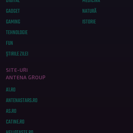
DIGITAL
MEDICINĂ
GADGET
NATURĂ
GAMING
ISTORIE
TEHNOLOGIE
FUN
ȘTIRILE ZILEI
SITE-URI
ANTENA GROUP
A1.RO
ANTENASTARS.RO
AS.RO
CATINE.RO
HELLOTASTE.RO